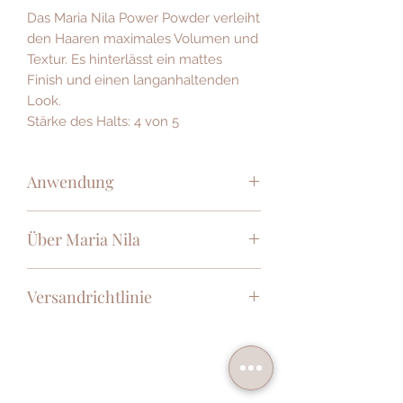
Das Maria Nila Power Powder verleiht
den Haaren maximales Volumen und
Textur. Es hinterlässt ein mattes
Finish und einen langanhaltenden
Look.
Stärke des Halts: 4 von 5
Anwendung
In den trockenen Ansatz pumpen
Über Maria Nila
und wie gewünscht stylen.
Guter Look, gutes Gewissen – das ist
Versandrichtlinie
die schwedische Marke Maria Nila. Ihr
Ziel: Die Entwicklung von Produkten
Die Versandkosten betragen
mit sanften Inhaltsstoffen für
CHF10 unabhängig von Größe und
Kopfhaut und Haar im Einklang mit
Gewicht Ihrer Bestellung. Ab einem
der Natur und frei von Tierversuchen.
Bestellwert von CHF150 liefern wir
Das Ergebnis: 100% vegane, sulfat-