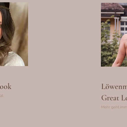
ook
Löwenm
Great L
ät.
Mehr geht imm