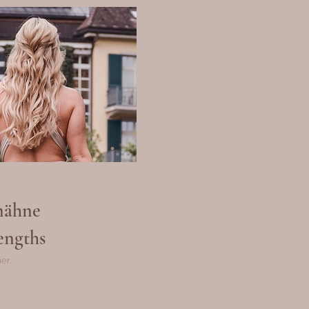
ähne
engths
er.