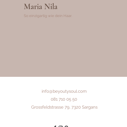
Maria Nila
So einzigartig wie dein Haar.
info@beyoutysoul.com
081 710 05 50
Grossfeldstrasse 79, 7320 Sargans